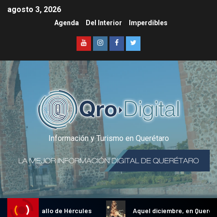
agosto 3, 2026
Agenda
Del Interior
Imperdibles
Información y Turismo en Querétaro
dicional Gallo de Hércules
Aquel diciembre, en Querétaro