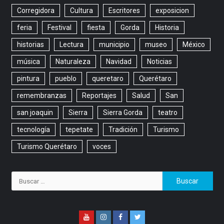
Corregidora
Cultura
Escritores
exposicion
feria
Festival
fiesta
Gorda
Historia
historias
Lectura
municipio
museo
México
música
Naturaleza
Navidad
Noticias
pintura
pueblo
queretaro
Querétaro
remembranzas
Reportajes
Salud
San
san joaquin
Sierra
Sierra Gorda
teatro
tecnología
tepetate
Tradición
Turismo
Turismo Querétaro
voces