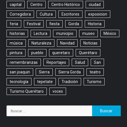
capital
Centro
Centro Histórico
ciudad
Corregidora
Cultura
Escritores
exposicion
feria
Festival
fiesta
Gorda
Historia
historias
Lectura
municipio
museo
México
música
Naturaleza
Navidad
Noticias
pintura
pueblo
queretaro
Querétaro
remembranzas
Reportajes
Salud
San
san joaquin
Sierra
Sierra Gorda
teatro
tecnología
tepetate
Tradición
Turismo
Turismo Querétaro
voces