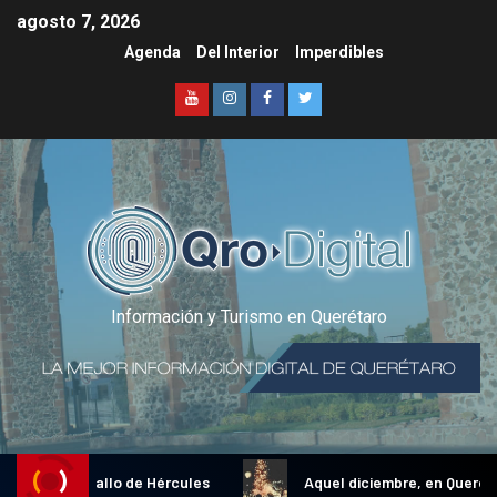
agosto 7, 2026
Agenda
Del Interior
Imperdibles
Información y Turismo en Querétaro
dicional Gallo de Hércules
Aquel diciembre, en Querétaro