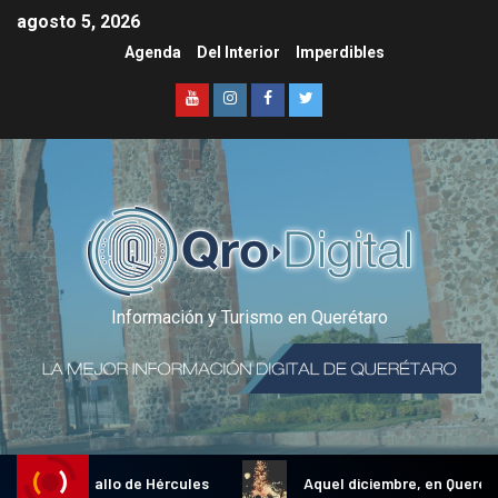
agosto 5, 2026
Agenda
Del Interior
Imperdibles
Información y Turismo en Querétaro
dicional Gallo de Hércules
Aquel diciembre, en Querétaro