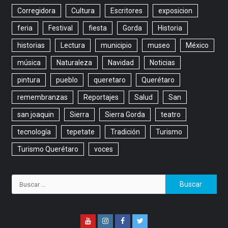
Corregidora
Cultura
Escritores
exposicion
feria
Festival
fiesta
Gorda
Historia
historias
Lectura
municipio
museo
México
música
Naturaleza
Navidad
Noticias
pintura
pueblo
queretaro
Querétaro
remembranzas
Reportajes
Salud
San
san joaquin
Sierra
Sierra Gorda
teatro
tecnología
tepetate
Tradición
Turismo
Turismo Querétaro
voces