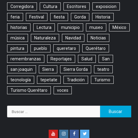
Corregidora
Cultura
Escritores
exposicion
feria
Festival
fiesta
Gorda
Historia
historias
Lectura
municipio
museo
México
música
Naturaleza
Navidad
Noticias
pintura
pueblo
queretaro
Querétaro
remembranzas
Reportajes
Salud
San
san joaquin
Sierra
Sierra Gorda
teatro
tecnología
tepetate
Tradición
Turismo
Turismo Querétaro
voces