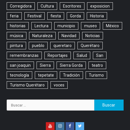
Corregidora
Cultura
Escritores
exposicion
feria
Festival
fiesta
Gorda
Historia
historias
Lectura
municipio
museo
México
música
Naturaleza
Navidad
Noticias
pintura
pueblo
queretaro
Querétaro
remembranzas
Reportajes
Salud
San
san joaquin
Sierra
Sierra Gorda
teatro
tecnología
tepetate
Tradición
Turismo
Turismo Querétaro
voces