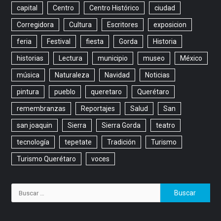
capital
Centro
Centro Histórico
ciudad
Corregidora
Cultura
Escritores
exposicion
feria
Festival
fiesta
Gorda
Historia
historias
Lectura
municipio
museo
México
música
Naturaleza
Navidad
Noticias
pintura
pueblo
queretaro
Querétaro
remembranzas
Reportajes
Salud
San
san joaquin
Sierra
Sierra Gorda
teatro
tecnología
tepetate
Tradición
Turismo
Turismo Querétaro
voces