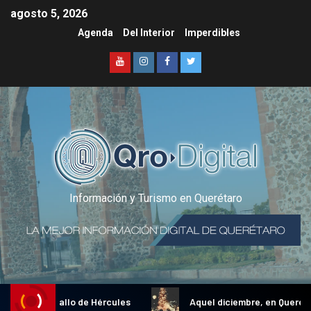
agosto 5, 2026
Agenda
Del Interior
Imperdibles
Información y Turismo en Querétaro
dicional Gallo de Hércules
Aquel diciembre, en Querétaro