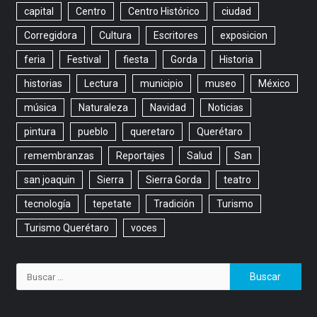
capital
Centro
Centro Histórico
ciudad
Corregidora
Cultura
Escritores
exposicion
feria
Festival
fiesta
Gorda
Historia
historias
Lectura
municipio
museo
México
música
Naturaleza
Navidad
Noticias
pintura
pueblo
queretaro
Querétaro
remembranzas
Reportajes
Salud
San
san joaquin
Sierra
Sierra Gorda
teatro
tecnología
tepetate
Tradición
Turismo
Turismo Querétaro
voces