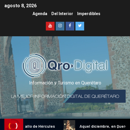
agosto 8, 2026
Agenda
Del Interior
Imperdibles
Información y Turismo en Querétaro
adicional Gallo de Hércules
Aquel diciembre, en Querétaro