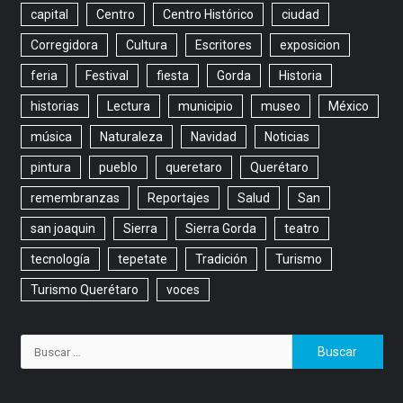
capital
Centro
Centro Histórico
ciudad
Corregidora
Cultura
Escritores
exposicion
feria
Festival
fiesta
Gorda
Historia
historias
Lectura
municipio
museo
México
música
Naturaleza
Navidad
Noticias
pintura
pueblo
queretaro
Querétaro
remembranzas
Reportajes
Salud
San
san joaquin
Sierra
Sierra Gorda
teatro
tecnología
tepetate
Tradición
Turismo
Turismo Querétaro
voces