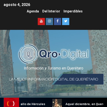
agosto 4, 2026
Agenda
Del Interior
Imperdibles
Información y Turismo en Querétaro
dicional Gallo de Hércules
Aquel diciembre, en Querétaro