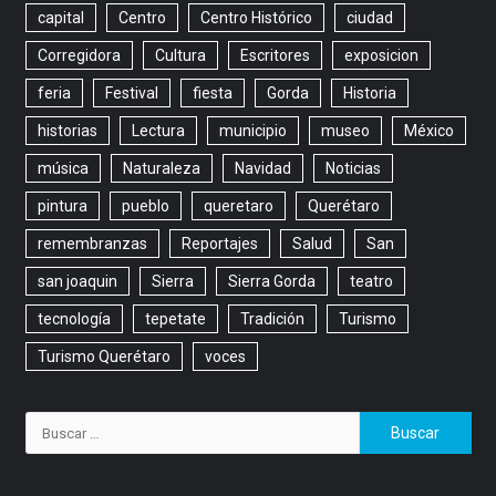
capital
Centro
Centro Histórico
ciudad
Corregidora
Cultura
Escritores
exposicion
feria
Festival
fiesta
Gorda
Historia
historias
Lectura
municipio
museo
México
música
Naturaleza
Navidad
Noticias
pintura
pueblo
queretaro
Querétaro
remembranzas
Reportajes
Salud
San
san joaquin
Sierra
Sierra Gorda
teatro
tecnología
tepetate
Tradición
Turismo
Turismo Querétaro
voces