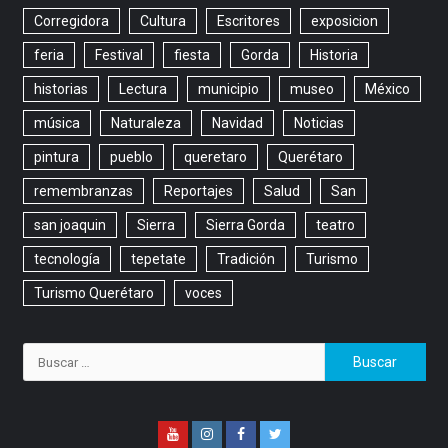
Corregidora
Cultura
Escritores
exposicion
feria
Festival
fiesta
Gorda
Historia
historias
Lectura
municipio
museo
México
música
Naturaleza
Navidad
Noticias
pintura
pueblo
queretaro
Querétaro
remembranzas
Reportajes
Salud
San
san joaquin
Sierra
Sierra Gorda
teatro
tecnología
tepetate
Tradición
Turismo
Turismo Querétaro
voces