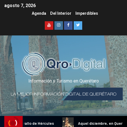
agosto 7, 2026
Agenda
Del Interior
Imperdibles
Información y Turismo en Querétaro
adicional Gallo de Hércules
Aquel diciembre, en Querétaro