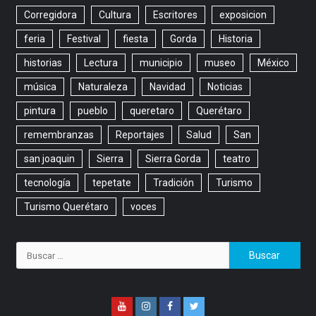
Corregidora
Cultura
Escritores
exposicion
feria
Festival
fiesta
Gorda
Historia
historias
Lectura
municipio
museo
México
música
Naturaleza
Navidad
Noticias
pintura
pueblo
queretaro
Querétaro
remembranzas
Reportajes
Salud
San
san joaquin
Sierra
Sierra Gorda
teatro
tecnología
tepetate
Tradición
Turismo
Turismo Querétaro
voces