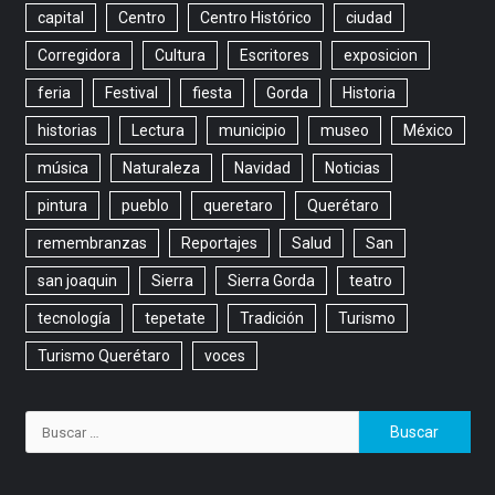
capital
Centro
Centro Histórico
ciudad
Corregidora
Cultura
Escritores
exposicion
feria
Festival
fiesta
Gorda
Historia
historias
Lectura
municipio
museo
México
música
Naturaleza
Navidad
Noticias
pintura
pueblo
queretaro
Querétaro
remembranzas
Reportajes
Salud
San
san joaquin
Sierra
Sierra Gorda
teatro
tecnología
tepetate
Tradición
Turismo
Turismo Querétaro
voces