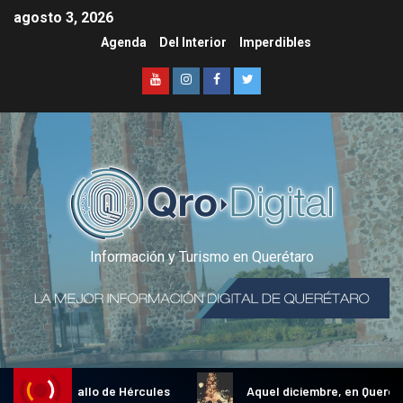
agosto 3, 2026
Agenda
Del Interior
Imperdibles
Información y Turismo en Querétaro
adicional Gallo de Hércules
Aquel diciembre, en Querétaro