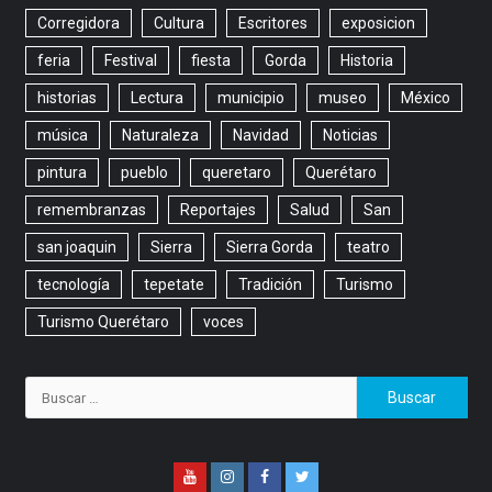
Corregidora
Cultura
Escritores
exposicion
feria
Festival
fiesta
Gorda
Historia
historias
Lectura
municipio
museo
México
música
Naturaleza
Navidad
Noticias
pintura
pueblo
queretaro
Querétaro
remembranzas
Reportajes
Salud
San
san joaquin
Sierra
Sierra Gorda
teatro
tecnología
tepetate
Tradición
Turismo
Turismo Querétaro
voces