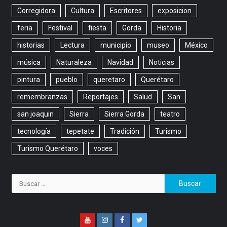
Corregidora
Cultura
Escritores
exposicion
feria
Festival
fiesta
Gorda
Historia
historias
Lectura
municipio
museo
México
música
Naturaleza
Navidad
Noticias
pintura
pueblo
queretaro
Querétaro
remembranzas
Reportajes
Salud
San
san joaquin
Sierra
Sierra Gorda
teatro
tecnología
tepetate
Tradición
Turismo
Turismo Querétaro
voces