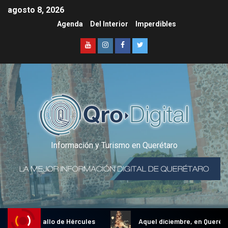
agosto 8, 2026
Agenda
Del Interior
Imperdibles
Información y Turismo en Querétaro
dicional Gallo de Hércules
Aquel diciembre, en Querétaro