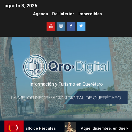
agosto 3, 2026
Agenda
Del Interior
Imperdibles
Información y Turismo en Querétaro
dicional Gallo de Hércules
Aquel diciembre, en Querétaro