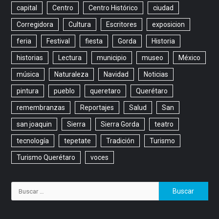
capital
Centro
Centro Histórico
ciudad
Corregidora
Cultura
Escritores
exposicion
feria
Festival
fiesta
Gorda
Historia
historias
Lectura
municipio
museo
México
música
Naturaleza
Navidad
Noticias
pintura
pueblo
queretaro
Querétaro
remembranzas
Reportajes
Salud
San
san joaquin
Sierra
Sierra Gorda
teatro
tecnología
tepetate
Tradición
Turismo
Turismo Querétaro
voces