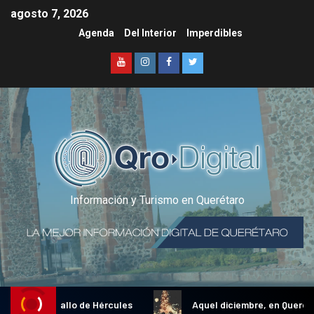
agosto 7, 2026
Agenda
Del Interior
Imperdibles
Información y Turismo en Querétaro
adicional Gallo de Hércules
Aquel diciembre, en Querétaro