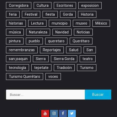
Corregidora
Cultura
Escritores
exposicion
feria
Festival
fiesta
Gorda
Historia
historias
Lectura
municipio
museo
México
música
Naturaleza
Navidad
Noticias
pintura
pueblo
queretaro
Querétaro
remembranzas
Reportajes
Salud
San
san joaquin
Sierra
Sierra Gorda
teatro
tecnología
tepetate
Tradición
Turismo
Turismo Querétaro
voces