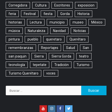
Corregidora
Cultura
Escritores
exposicion
feria
Festival
fiesta
Gorda
Historia
historias
Lectura
municipio
museo
México
música
Naturaleza
Navidad
Noticias
pintura
pueblo
queretaro
Querétaro
remembranzas
Reportajes
Salud
San
san joaquin
Sierra
Sierra Gorda
teatro
tecnología
tepetate
Tradición
Turismo
Turismo Querétaro
voces