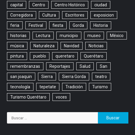
capital
Centro
Centro Histórico
ciudad
Corregidora
Cultura
Escritores
exposicion
feria
Festival
fiesta
Gorda
Historia
historias
Lectura
municipio
museo
México
música
Naturaleza
Navidad
Noticias
pintura
pueblo
queretaro
Querétaro
remembranzas
Reportajes
Salud
San
san joaquin
Sierra
Sierra Gorda
teatro
tecnología
tepetate
Tradición
Turismo
Turismo Querétaro
voces