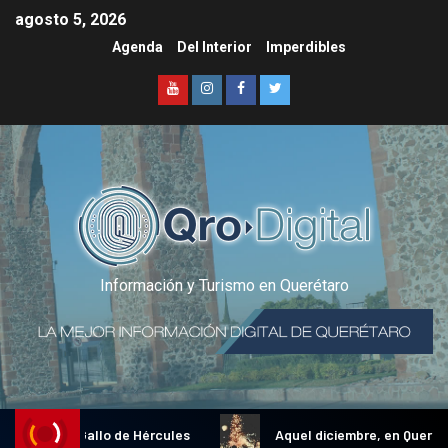
agosto 5, 2026
Agenda
Del Interior
Imperdibles
Información y Turismo en Querétaro
adicional Gallo de Hércules
Aquel diciembre, en Querétaro