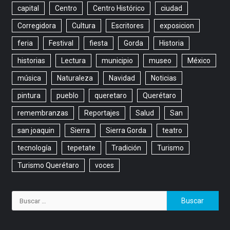
capital
Centro
Centro Histórico
ciudad
Corregidora
Cultura
Escritores
exposicion
feria
Festival
fiesta
Gorda
Historia
historias
Lectura
municipio
museo
México
música
Naturaleza
Navidad
Noticias
pintura
pueblo
queretaro
Querétaro
remembranzas
Reportajes
Salud
San
san joaquin
Sierra
Sierra Gorda
teatro
tecnología
tepetate
Tradición
Turismo
Turismo Querétaro
voces