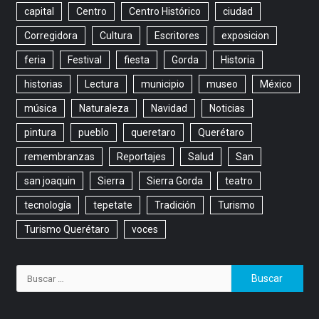
capital
Centro
Centro Histórico
ciudad
Corregidora
Cultura
Escritores
exposicion
feria
Festival
fiesta
Gorda
Historia
historias
Lectura
municipio
museo
México
música
Naturaleza
Navidad
Noticias
pintura
pueblo
queretaro
Querétaro
remembranzas
Reportajes
Salud
San
san joaquin
Sierra
Sierra Gorda
teatro
tecnología
tepetate
Tradición
Turismo
Turismo Querétaro
voces