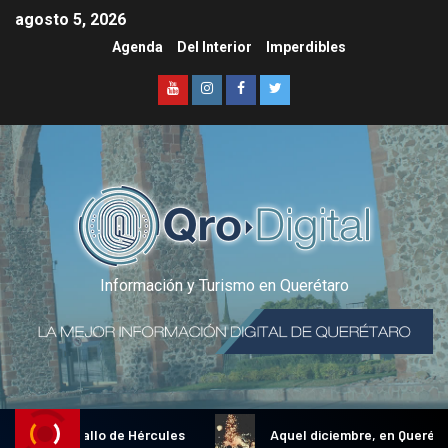
agosto 5, 2026
Agenda
Del Interior
Imperdibles
Información y Turismo en Querétaro
icional Gallo de Hércules
Aquel diciembre, en Querétaro