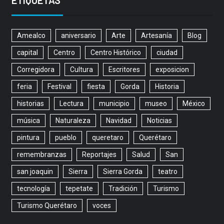
ETIQUETAS
Amealco
aniversario
Arte
Artesanía
Blog
capital
Centro
Centro Histórico
ciudad
Corregidora
Cultura
Escritores
exposicion
feria
Festival
fiesta
Gorda
Historia
historias
Lectura
municipio
museo
México
música
Naturaleza
Navidad
Noticias
pintura
pueblo
queretaro
Querétaro
remembranzas
Reportajes
Salud
San
san joaquin
Sierra
Sierra Gorda
teatro
tecnología
tepetate
Tradición
Turismo
Turismo Querétaro
voces