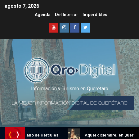
agosto 7, 2026
Agenda
Del Interior
Imperdibles
Información y Turismo en Querétaro
dicional Gallo de Hércules
Aquel diciembre, en Querétaro