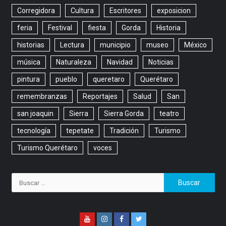
Corregidora
Cultura
Escritores
exposicion
feria
Festival
fiesta
Gorda
Historia
historias
Lectura
municipio
museo
México
música
Naturaleza
Navidad
Noticias
pintura
pueblo
queretaro
Querétaro
remembranzas
Reportajes
Salud
San
san joaquin
Sierra
Sierra Gorda
teatro
tecnología
tepetate
Tradición
Turismo
Turismo Querétaro
voces