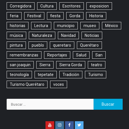
Corregidora
Cultura
Escritores
exposicion
feria
Festival
fiesta
Gorda
Historia
historias
Lectura
municipio
museo
México
música
Naturaleza
Navidad
Noticias
pintura
pueblo
queretaro
Querétaro
remembranzas
Reportajes
Salud
San
san joaquin
Sierra
Sierra Gorda
teatro
tecnología
tepetate
Tradición
Turismo
Turismo Querétaro
voces