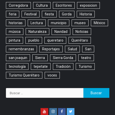
Corregidora
Cultura
Escritores
exposicion
feria
Festival
fiesta
Gorda
Historia
historias
Lectura
municipio
museo
México
música
Naturaleza
Navidad
Noticias
pintura
pueblo
queretaro
Querétaro
remembranzas
Reportajes
Salud
San
san joaquin
Sierra
Sierra Gorda
teatro
tecnología
tepetate
Tradición
Turismo
Turismo Querétaro
voces