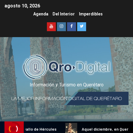
agosto 10, 2026
Agenda
Del Interior
Imperdibles
Información y Turismo en Querétaro
adicional Gallo de Hércules
Aquel diciembre, en Querétaro