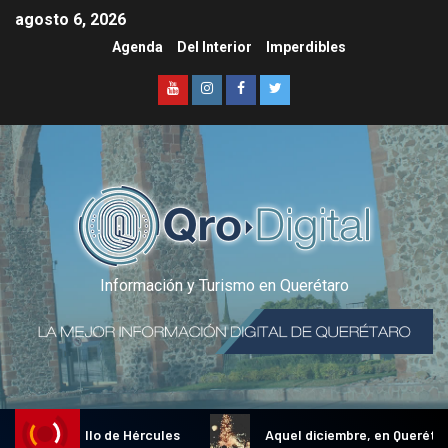
agosto 6, 2026
Agenda
Del Interior
Imperdibles
Información y Turismo en Querétaro
icional Gallo de Hércules
Aquel diciembre, en Querétaro