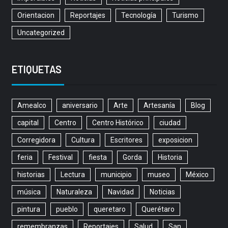
Orientacion
Reportajes
Tecnología
Turismo
Uncategorized
ETIQUETAS
Amealco
aniversario
Arte
Artesanía
Blog
capital
Centro
Centro Histórico
ciudad
Corregidora
Cultura
Escritores
exposicion
feria
Festival
fiesta
Gorda
Historia
historias
Lectura
municipio
museo
México
música
Naturaleza
Navidad
Noticias
pintura
pueblo
queretaro
Querétaro
remembranzas
Reportajes
Salud
San