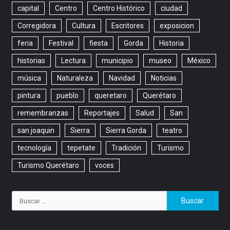
capital
Centro
Centro Histórico
ciudad
Corregidora
Cultura
Escritores
exposicion
feria
Festival
fiesta
Gorda
Historia
historias
Lectura
municipio
museo
México
música
Naturaleza
Navidad
Noticias
pintura
pueblo
queretaro
Querétaro
remembranzas
Reportajes
Salud
San
san joaquin
Sierra
Sierra Gorda
teatro
tecnología
tepetate
Tradición
Turismo
Turismo Querétaro
voces