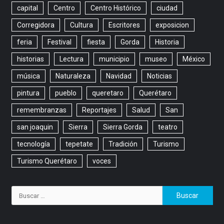
capital
Centro
Centro Histórico
ciudad
Corregidora
Cultura
Escritores
exposicion
feria
Festival
fiesta
Gorda
Historia
historias
Lectura
municipio
museo
México
música
Naturaleza
Navidad
Noticias
pintura
pueblo
queretaro
Querétaro
remembranzas
Reportajes
Salud
San
san joaquin
Sierra
Sierra Gorda
teatro
tecnología
tepetate
Tradición
Turismo
Turismo Querétaro
voces