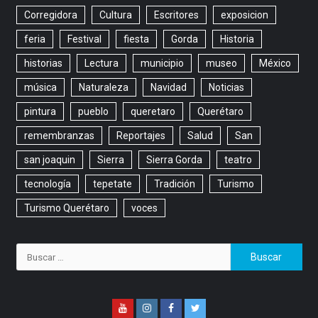
Corregidora
Cultura
Escritores
exposicion
feria
Festival
fiesta
Gorda
Historia
historias
Lectura
municipio
museo
México
música
Naturaleza
Navidad
Noticias
pintura
pueblo
queretaro
Querétaro
remembranzas
Reportajes
Salud
San
san joaquin
Sierra
Sierra Gorda
teatro
tecnología
tepetate
Tradición
Turismo
Turismo Querétaro
voces