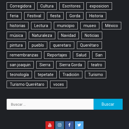
Corregidora
Cultura
Escritores
exposicion
feria
Festival
fiesta
Gorda
Historia
historias
Lectura
municipio
museo
México
música
Naturaleza
Navidad
Noticias
pintura
pueblo
queretaro
Querétaro
remembranzas
Reportajes
Salud
San
san joaquin
Sierra
Sierra Gorda
teatro
tecnología
tepetate
Tradición
Turismo
Turismo Querétaro
voces