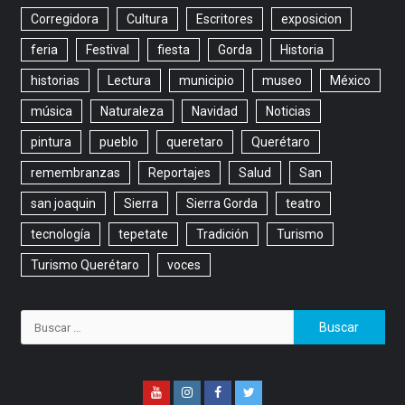
Corregidora
Cultura
Escritores
exposicion
feria
Festival
fiesta
Gorda
Historia
historias
Lectura
municipio
museo
México
música
Naturaleza
Navidad
Noticias
pintura
pueblo
queretaro
Querétaro
remembranzas
Reportajes
Salud
San
san joaquin
Sierra
Sierra Gorda
teatro
tecnología
tepetate
Tradición
Turismo
Turismo Querétaro
voces