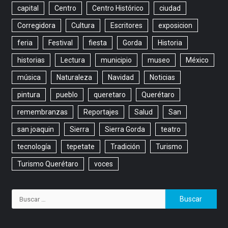
capital
Centro
Centro Histórico
ciudad
Corregidora
Cultura
Escritores
exposicion
feria
Festival
fiesta
Gorda
Historia
historias
Lectura
municipio
museo
México
música
Naturaleza
Navidad
Noticias
pintura
pueblo
queretaro
Querétaro
remembranzas
Reportajes
Salud
San
san joaquin
Sierra
Sierra Gorda
teatro
tecnología
tepetate
Tradición
Turismo
Turismo Querétaro
voces