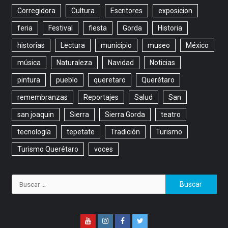
Corregidora
Cultura
Escritores
exposicion
feria
Festival
fiesta
Gorda
Historia
historias
Lectura
municipio
museo
México
música
Naturaleza
Navidad
Noticias
pintura
pueblo
queretaro
Querétaro
remembranzas
Reportajes
Salud
San
san joaquin
Sierra
Sierra Gorda
teatro
tecnología
tepetate
Tradición
Turismo
Turismo Querétaro
voces