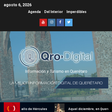
agosto 6, 2026
Agenda
Del Interior
Imperdibles
Información y Turismo en Querétaro
dicional Gallo de Hércules
Aquel diciembre, en Querétaro