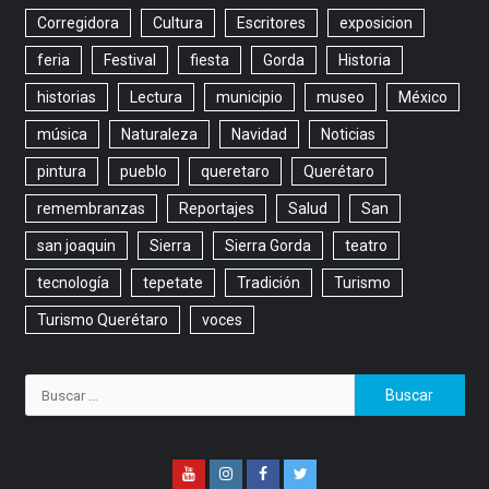
Corregidora
Cultura
Escritores
exposicion
feria
Festival
fiesta
Gorda
Historia
historias
Lectura
municipio
museo
México
música
Naturaleza
Navidad
Noticias
pintura
pueblo
queretaro
Querétaro
remembranzas
Reportajes
Salud
San
san joaquin
Sierra
Sierra Gorda
teatro
tecnología
tepetate
Tradición
Turismo
Turismo Querétaro
voces