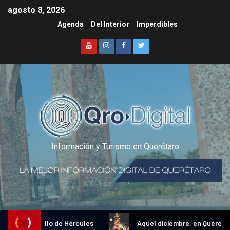
agosto 8, 2026
Agenda
Del Interior
Imperdibles
Información y Turismo en Querétaro
icional Gallo de Hércules
Aquel diciembre, en Querétaro