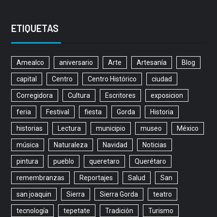
ETIQUETAS
Amealco
aniversario
Arte
Artesanía
Blog
capital
Centro
Centro Histórico
ciudad
Corregidora
Cultura
Escritores
exposicion
feria
Festival
fiesta
Gorda
Historia
historias
Lectura
municipio
museo
México
música
Naturaleza
Navidad
Noticias
pintura
pueblo
queretaro
Querétaro
remembranzas
Reportajes
Salud
San
san joaquin
Sierra
Sierra Gorda
teatro
tecnología
tepetate
Tradición
Turismo