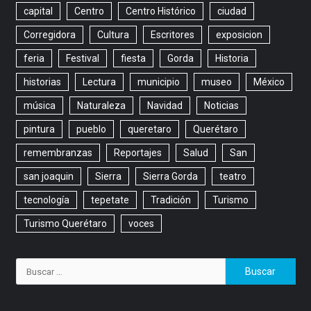
capital
Centro
Centro Histórico
ciudad
Corregidora
Cultura
Escritores
exposicion
feria
Festival
fiesta
Gorda
Historia
historias
Lectura
municipio
museo
México
música
Naturaleza
Navidad
Noticias
pintura
pueblo
queretaro
Querétaro
remembranzas
Reportajes
Salud
San
san joaquin
Sierra
Sierra Gorda
teatro
tecnología
tepetate
Tradición
Turismo
Turismo Querétaro
voces