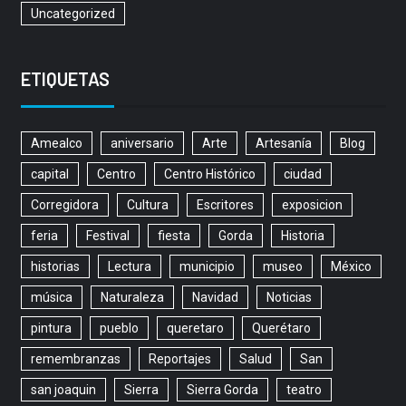
Uncategorized
ETIQUETAS
Amealco
aniversario
Arte
Artesanía
Blog
capital
Centro
Centro Histórico
ciudad
Corregidora
Cultura
Escritores
exposicion
feria
Festival
fiesta
Gorda
Historia
historias
Lectura
municipio
museo
México
música
Naturaleza
Navidad
Noticias
pintura
pueblo
queretaro
Querétaro
remembranzas
Reportajes
Salud
San
san joaquin
Sierra
Sierra Gorda
teatro