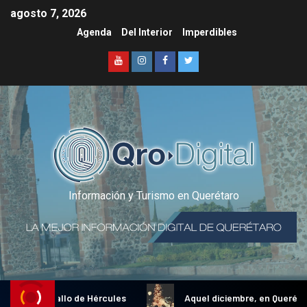
agosto 7, 2026
Agenda
Del Interior
Imperdibles
Información y Turismo en Querétaro
icional Gallo de Hércules
Aquel diciembre, en Querétaro