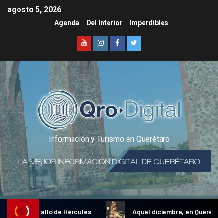
agosto 5, 2026
Agenda
Del Interior
Imperdibles
Información y Turismo en Querétaro
dicional Gallo de Hércules
Aquel diciembre, en Querétaro