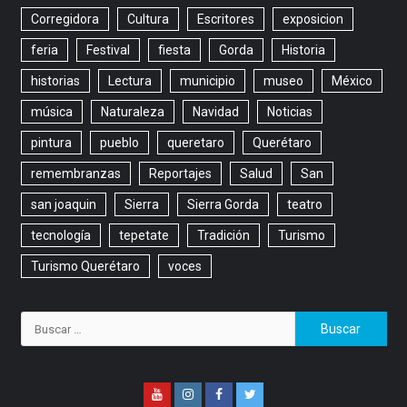
Corregidora
Cultura
Escritores
exposicion
feria
Festival
fiesta
Gorda
Historia
historias
Lectura
municipio
museo
México
música
Naturaleza
Navidad
Noticias
pintura
pueblo
queretaro
Querétaro
remembranzas
Reportajes
Salud
San
san joaquin
Sierra
Sierra Gorda
teatro
tecnología
tepetate
Tradición
Turismo
Turismo Querétaro
voces