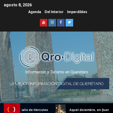
agosto 8, 2026
Agenda
Del Interior
Imperdibles
Información y Turismo en Querétaro
adicional Gallo de Hércules
Aquel diciembre, en Querétar