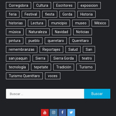
Corregidora
Cultura
Escritores
exposicion
feria
Festival
fiesta
Gorda
Historia
historias
Lectura
municipio
museo
México
música
Naturaleza
Navidad
Noticias
pintura
pueblo
queretaro
Querétaro
remembranzas
Reportajes
Salud
San
san joaquin
Sierra
Sierra Gorda
teatro
tecnología
tepetate
Tradición
Turismo
Turismo Querétaro
voces