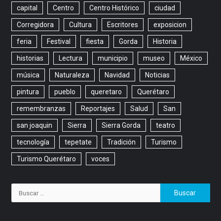
capital
Centro
Centro Histórico
ciudad
Corregidora
Cultura
Escritores
exposicion
feria
Festival
fiesta
Gorda
Historia
historias
Lectura
municipio
museo
México
música
Naturaleza
Navidad
Noticias
pintura
pueblo
queretaro
Querétaro
remembranzas
Reportajes
Salud
San
san joaquin
Sierra
Sierra Gorda
teatro
tecnología
tepetate
Tradición
Turismo
Turismo Querétaro
voces