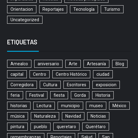
Orientacion
Reportajes
Tecnología
Turismo
Uncategorized
ETIQUETAS
Amealco
aniversario
Arte
Artesanía
Blog
capital
Centro
Centro Histórico
ciudad
Corregidora
Cultura
Escritores
exposicion
feria
Festival
fiesta
Gorda
Historia
historias
Lectura
municipio
museo
México
música
Naturaleza
Navidad
Noticias
pintura
pueblo
queretaro
Querétaro
remembranzas
Reportajes
Salud
San