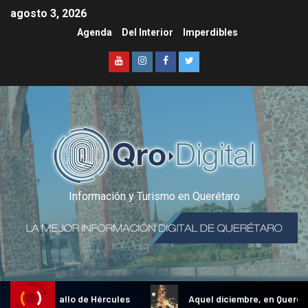
agosto 3, 2026
Agenda
Del Interior
Imperdibles
Información y Turismo en Querétaro
dicional Gallo de Hércules
Aquel diciembre, en Querétaro