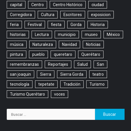
capital
Centro
Centro Histórico
ciudad
Corregidora
Cultura
Escritores
exposicion
feria
Festival
fiesta
Gorda
Historia
historias
Lectura
municipio
museo
México
música
Naturaleza
Navidad
Noticias
pintura
pueblo
queretaro
Querétaro
remembranzas
Reportajes
Salud
San
san joaquin
Sierra
Sierra Gorda
teatro
tecnología
tepetate
Tradición
Turismo
Turismo Querétaro
voces