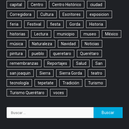
capital
Centro
Centro Histórico
ciudad
Corregidora
Cultura
Escritores
exposicion
feria
Festival
fiesta
Gorda
Historia
historias
Lectura
municipio
museo
México
música
Naturaleza
Navidad
Noticias
pintura
pueblo
queretaro
Querétaro
remembranzas
Reportajes
Salud
San
san joaquin
Sierra
Sierra Gorda
teatro
tecnología
tepetate
Tradición
Turismo
Turismo Querétaro
voces