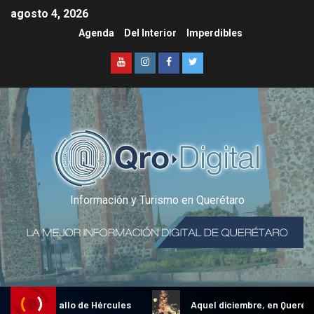
agosto 4, 2026
Agenda
Del Interior
Imperdibles
Información y Turismo en Querétaro
dicional Gallo de Hércules
Aquel diciembre, en Querétaro