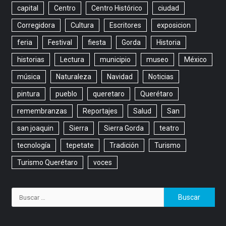
capital
Centro
Centro Histórico
ciudad
Corregidora
Cultura
Escritores
exposicion
feria
Festival
fiesta
Gorda
Historia
historias
Lectura
municipio
museo
México
música
Naturaleza
Navidad
Noticias
pintura
pueblo
queretaro
Querétaro
remembranzas
Reportajes
Salud
San
san joaquin
Sierra
Sierra Gorda
teatro
tecnología
tepetate
Tradición
Turismo
Turismo Querétaro
voces