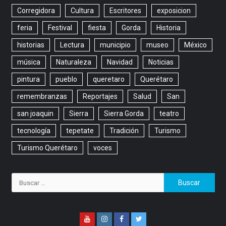
Corregidora
Cultura
Escritores
exposicion
feria
Festival
fiesta
Gorda
Historia
historias
Lectura
municipio
museo
México
música
Naturaleza
Navidad
Noticias
pintura
pueblo
queretaro
Querétaro
remembranzas
Reportajes
Salud
San
san joaquin
Sierra
Sierra Gorda
teatro
tecnología
tepetate
Tradición
Turismo
Turismo Querétaro
voces