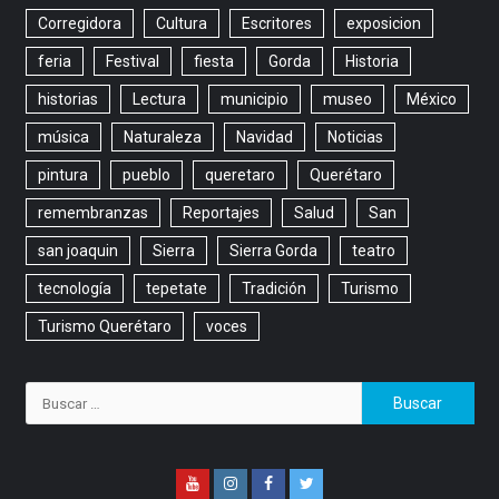
Corregidora
Cultura
Escritores
exposicion
feria
Festival
fiesta
Gorda
Historia
historias
Lectura
municipio
museo
México
música
Naturaleza
Navidad
Noticias
pintura
pueblo
queretaro
Querétaro
remembranzas
Reportajes
Salud
San
san joaquin
Sierra
Sierra Gorda
teatro
tecnología
tepetate
Tradición
Turismo
Turismo Querétaro
voces