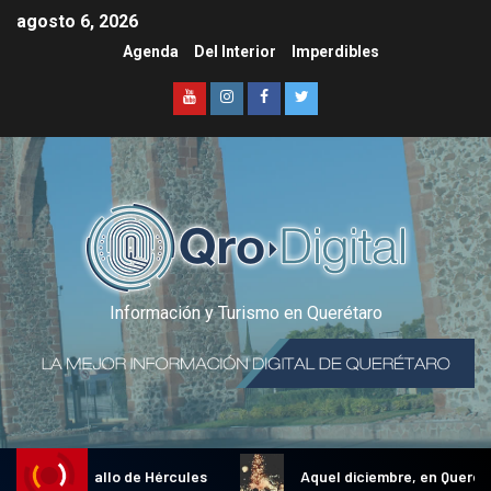
agosto 6, 2026
Agenda
Del Interior
Imperdibles
Información y Turismo en Querétaro
dicional Gallo de Hércules
Aquel diciembre, en Querétaro