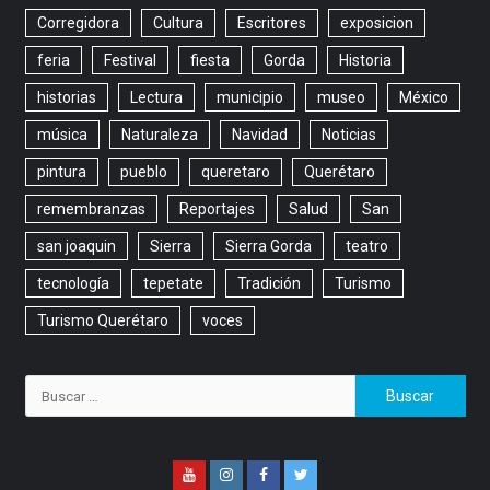
Corregidora
Cultura
Escritores
exposicion
feria
Festival
fiesta
Gorda
Historia
historias
Lectura
municipio
museo
México
música
Naturaleza
Navidad
Noticias
pintura
pueblo
queretaro
Querétaro
remembranzas
Reportajes
Salud
San
san joaquin
Sierra
Sierra Gorda
teatro
tecnología
tepetate
Tradición
Turismo
Turismo Querétaro
voces