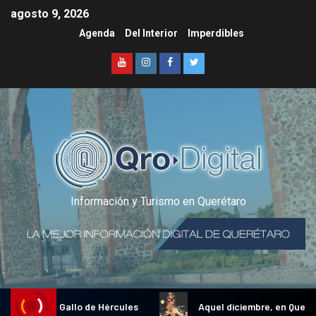
agosto 9, 2026
Agenda
Del Interior
Imperdibles
Información y Turismo en Querétaro
radicional Gallo de Hércules
Aquel diciembre, en Querétar